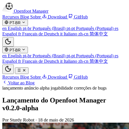
Openfoot
Manager
Recursos
Blog
Sobre
Download
GitHub
PT-BR
en
English
pt-br
Português (Brasil)
pt-pt
Português (Portugal)
es
Español
fr
Français
de
Deutsch
it
Italiano
zh-cn
简体中文
PT-BR
en
English
pt-br
Português (Brasil)
pt-pt
Português (Portugal)
es
Español
fr
Français
de
Deutsch
it
Italiano
zh-cn
简体中文
Recursos
Blog
Sobre
Download
GitHub
Voltar ao Blog
lançamento
anúncio
alpha
jogabilidade
correções de bugs
Lançamento do Openfoot Manager
v0.2.0-alpha
Por Sturdy Robot
·
18 de maio de 2026