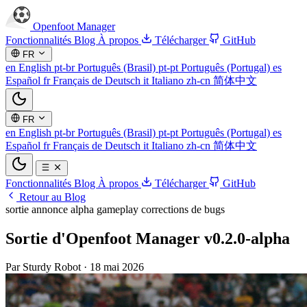
Openfoot
Manager
Fonctionnalités
Blog
À propos
Télécharger
GitHub
FR
en
English
pt-br
Português (Brasil)
pt-pt
Português (Portugal)
es
Español
fr
Français
de
Deutsch
it
Italiano
zh-cn
简体中文
FR
en
English
pt-br
Português (Brasil)
pt-pt
Português (Portugal)
es
Español
fr
Français
de
Deutsch
it
Italiano
zh-cn
简体中文
Fonctionnalités
Blog
À propos
Télécharger
GitHub
Retour au Blog
sortie
annonce
alpha
gameplay
corrections de bugs
Sortie d'Openfoot Manager v0.2.0-alpha
Par Sturdy Robot
·
18 mai 2026