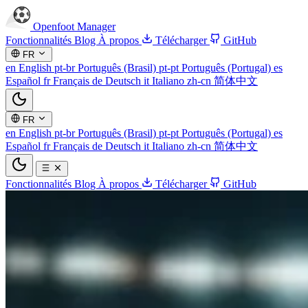
Openfoot
Manager
Fonctionnalités
Blog
À propos
Télécharger
GitHub
FR
en
English
pt-br
Português (Brasil)
pt-pt
Português (Portugal)
es
Español
fr
Français
de
Deutsch
it
Italiano
zh-cn
简体中文
FR
en
English
pt-br
Português (Brasil)
pt-pt
Português (Portugal)
es
Español
fr
Français
de
Deutsch
it
Italiano
zh-cn
简体中文
Fonctionnalités
Blog
À propos
Télécharger
GitHub