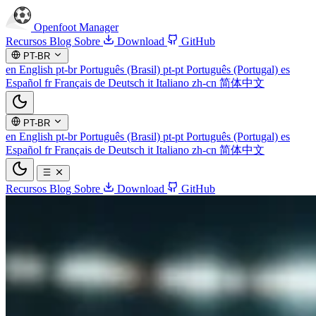
Openfoot
Manager
Recursos
Blog
Sobre
Download
GitHub
PT-BR
en
English
pt-br
Português (Brasil)
pt-pt
Português (Portugal)
es
Español
fr
Français
de
Deutsch
it
Italiano
zh-cn
简体中文
PT-BR
en
English
pt-br
Português (Brasil)
pt-pt
Português (Portugal)
es
Español
fr
Français
de
Deutsch
it
Italiano
zh-cn
简体中文
Recursos
Blog
Sobre
Download
GitHub