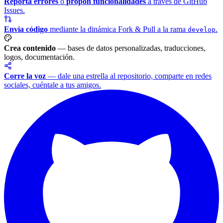
Reporta errores
o
propón funcionalidades
a través de GitHub
Issues.
Envía código
mediante la dinámica Fork & Pull a la rama
.
develop
Crea contenido
— bases de datos personalizadas, traducciones,
logos, documentación.
Corre la voz
— dale una estrella al repositorio, comparte en redes
sociales, cuéntale a tus amigos.