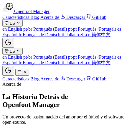
Openfoot
Manager
Características
Blog
Acerca de
Descargar
GitHub
ES
en
English
pt-br
Português (Brasil)
pt-pt
Português (Portugal)
es
Español
fr
Français
de
Deutsch
it
Italiano
zh-cn
简体中文
ES
en
English
pt-br
Português (Brasil)
pt-pt
Português (Portugal)
es
Español
fr
Français
de
Deutsch
it
Italiano
zh-cn
简体中文
Características
Blog
Acerca de
Descargar
GitHub
Acerca de
La Historia Detrás de
Openfoot Manager
Un proyecto de pasión nacido del amor por el fútbol y el software
open-source.