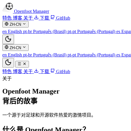
Openfoot
Manager
特色
博客
关于
下载
GitHub
ZH-CN
en
English
pt-br
Português (Brasil)
pt-pt
Português (Portugal)
es
Espa
ZH-CN
en
English
pt-br
Português (Brasil)
pt-pt
Português (Portugal)
es
Espa
特色
博客
关于
下载
GitHub
关于
Openfoot Manager
背后的故事
一个源于对足球和开源软件热爱的激情项目。
什么是 Openfoot Manager？