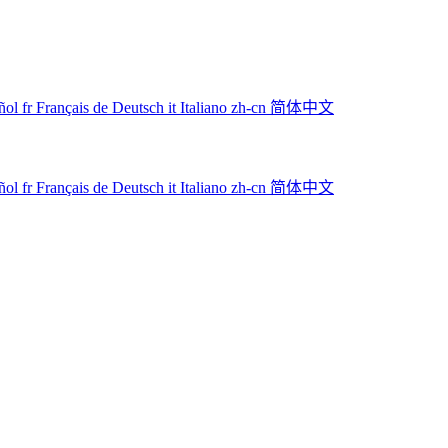
ñol
fr
Français
de
Deutsch
it
Italiano
zh-cn
简体中文
ñol
fr
Français
de
Deutsch
it
Italiano
zh-cn
简体中文