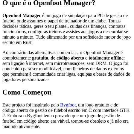
O que é o Openfoot Manager?
Openfoot Manager
é um jogo de simulação para PC de gestão de
futebol onde assumes o papel de treinador de um clube. Tomas
decisões táticas, geres o teu plantel, cuidas das finanças, contratas
funcionários, configuras treinos e assistes aos jogos a desenrolar-se
minuto a minuto. Tudo alimentado por um sofisticado motor de jogo
escrito em Rust.
Ao contrário das alternativas comerciais, o Openfoot Manager é
completamente
gratuito
,
de código aberto
e
totalmente offline
:
sem ligação à internet, sem microtransações, sem DRM. O jogo foi
concebido para ser modificável, com ficheiros de dados externos
que permitem à comunidade criar ligas, equipas e bases de dados de
jogadores personalizadas.
Como Começou
Este projeto foi inspirado pelo
Bygfoot
, um jogo gratuito e de
código aberto de gestão de futebol escrito em C com interface GTK
2. Embora o Bygfoot tenha provado que um jogo de gestão de
futebol em código aberto era viável, tornou-se obsoleto e já não era
mantido ativamente.