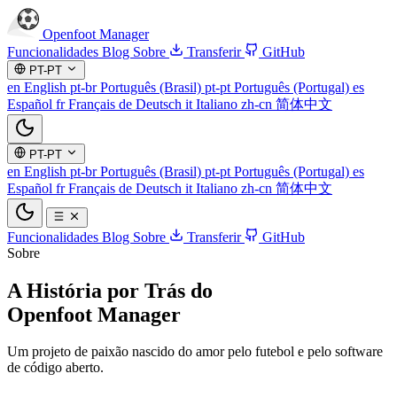
Openfoot
Manager
Funcionalidades
Blog
Sobre
Transferir
GitHub
PT-PT
en
English
pt-br
Português (Brasil)
pt-pt
Português (Portugal)
es
Español
fr
Français
de
Deutsch
it
Italiano
zh-cn
简体中文
PT-PT
en
English
pt-br
Português (Brasil)
pt-pt
Português (Portugal)
es
Español
fr
Français
de
Deutsch
it
Italiano
zh-cn
简体中文
Funcionalidades
Blog
Sobre
Transferir
GitHub
Sobre
A História por Trás do
Openfoot Manager
Um projeto de paixão nascido do amor pelo futebol e pelo software
de código aberto.