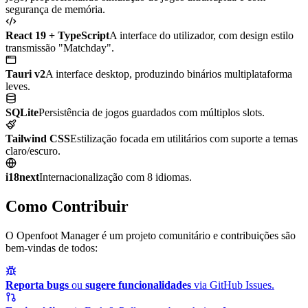
segurança de memória.
React 19 + TypeScript
A interface do utilizador, com design estilo
transmissão "Matchday".
Tauri v2
A interface desktop, produzindo binários multiplataforma
leves.
SQLite
Persistência de jogos guardados com múltiplos slots.
Tailwind CSS
Estilização focada em utilitários com suporte a temas
claro/escuro.
i18next
Internacionalização com 8 idiomas.
Como Contribuir
O Openfoot Manager é um projeto comunitário e contribuições são
bem-vindas de todos:
Reporta bugs
ou
sugere funcionalidades
via GitHub Issues.