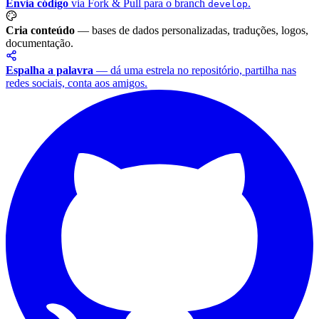
Envia código
via Fork & Pull para o branch
.
develop
Cria conteúdo
— bases de dados personalizadas, traduções, logos,
documentação.
Espalha a palavra
— dá uma estrela no repositório, partilha nas
redes sociais, conta aos amigos.