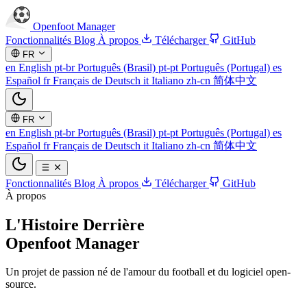
Openfoot
Manager
Fonctionnalités
Blog
À propos
Télécharger
GitHub
FR
en
English
pt-br
Português (Brasil)
pt-pt
Português (Portugal)
es
Español
fr
Français
de
Deutsch
it
Italiano
zh-cn
简体中文
FR
en
English
pt-br
Português (Brasil)
pt-pt
Português (Portugal)
es
Español
fr
Français
de
Deutsch
it
Italiano
zh-cn
简体中文
Fonctionnalités
Blog
À propos
Télécharger
GitHub
À propos
L'Histoire Derrière
Openfoot Manager
Un projet de passion né de l'amour du football et du logiciel open-
source.