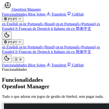
Openfoot
Manager
Funcionalidades
Blog
Sobre
Transferir
GitHub
PT-PT
en
English
pt-br
Português (Brasil)
pt-pt
Português (Portugal)
es
Español
fr
Français
de
Deutsch
it
Italiano
zh-cn
简体中文
PT-PT
en
English
pt-br
Português (Brasil)
pt-pt
Português (Portugal)
es
Español
fr
Français
de
Deutsch
it
Italiano
zh-cn
简体中文
Funcionalidades
Blog
Sobre
Transferir
GitHub
Funcionalidades
Funcionalidades
Openfoot Manager
Tudo o que adoras em jogos de gestão de futebol, sem pagar nada.