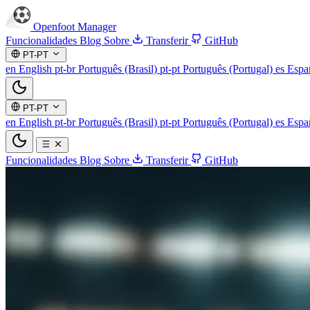
Openfoot
Manager
Funcionalidades
Blog
Sobre
Transferir
GitHub
PT-PT
en
English
pt-br
Português (Brasil)
pt-pt
Português (Portugal)
es
Espa
PT-PT
en
English
pt-br
Português (Brasil)
pt-pt
Português (Portugal)
es
Espa
Funcionalidades
Blog
Sobre
Transferir
GitHub