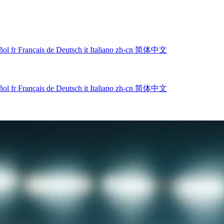
ñol
fr
Français
de
Deutsch
it
Italiano
zh-cn
简体中文
ñol
fr
Français
de
Deutsch
it
Italiano
zh-cn
简体中文