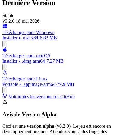
Dernière Version
Stable
v0.2.0
18 mai 2026
Télécharger pour Windows
Installer • .msi
·
x64
·
6.82 MB
Télécharger pour macOS
Installer • .dmg
·
arm64
·
7.27 MB
Télécharger pour Linux
Portable • .appimage
·
arm64
·
79.9 MB
Voir toutes les versions sur GitHub
Avis de Version Alpha
Ceci est une
version alpha
(v0.2.0). Le jeu est encore en
développement précoce. Attendez-vous à des bugs, des