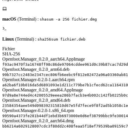
macOS
(Terminal) :
shasum -a 256 fichier.dmg
Linux
(Terminal) :
sha256sum fichier.deb
Fichier
SHA-256
Openfoot.Manager_0.2.0_aarch64.AppImage
f93ac9470f3a16748ff98c86de97064cddee961d0c39b87cac7d29d
Openfoot.Manager_0.2.0_arm64.deb
99b7327cc2483e2347cec806fb6eebc9f812e82472a96a03360ab81
Openfoot.Manager-0.2.0-1.aarch64.rpm
a62ba6f10b016da5d6891093e1d211c779be7b1cfecd62ca1164310
Openfoot.Manager_0.2.0_amd64.AppImage
97d9a8e744ed4c42005529eeea286b7facb3e4b002c142fb0225b0c
Openfoot.Manager_0.2.0_amd64.deb
23584354aee549d098392315810d67e5fd7fece9f8f2ad5b1058c1e
Openfoot.Manager-0.2.0-1.x86_64.rpm
99590a4373fe281b44df1ebd3b6973000e0d6ef38799bbc9fe30014
Openfoot.Manager_0.2.0_aarch64.dmg
bb6214a6029128007cdc3f80dd2c408feaa5f18ef79539ba09159c7