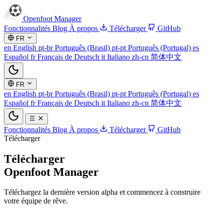
Openfoot
Manager
Fonctionnalités
Blog
À propos
Télécharger
GitHub
FR
en
English
pt-br
Português (Brasil)
pt-pt
Português (Portugal)
es
Español
fr
Français
de
Deutsch
it
Italiano
zh-cn
简体中文
FR
en
English
pt-br
Português (Brasil)
pt-pt
Português (Portugal)
es
Español
fr
Français
de
Deutsch
it
Italiano
zh-cn
简体中文
Fonctionnalités
Blog
À propos
Télécharger
GitHub
Télécharger
Télécharger
Openfoot Manager
Téléchargez la dernière version alpha et commencez à construire
votre équipe de rêve.