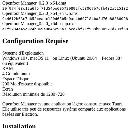
Openfoot.Manager_0.2.0_x64.dmg
20f974f03c12a6f5f7fd54be605720892fc53067b7dfb432a515132
Openfoot.Manager_0.2.0_x64_en-US.msi
9446f2b63c7b652ceaec120d63b5d0ac4b607184ba3d76a88366098
Openfoot.Manager_0.2.0_x64-setup.exe
e1f5234e45c924b369a0845c95a33bcd7bf71f988b63a527d739f58
Configuration Requise
Système d'Exploitation
Windows 10+, macOS 11+ ou Linux (Ubuntu 20.04+, Fedora 38+
ou équivalent)
RAM
4 Go minimum
Espace Disque
200 Mo d'espace disponible
Écran
Résolution minimale de 1280×720
Openfoot Manager est une application légère construite avec Tauri.
Elle utilise très peu de ressources système comparée aux applications
basées sur Electron.
Installation