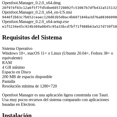
Openfoot.Manager_0.2.0_x64.dmg
20f974f03c12a6f5f7fd54be605720892fc53067b7dfb432a515132
Openfoot.Manager_0.2.0_x64_en-US.msi
9446f2b63c7b652ceaec120d63b5d0ac4b607184ba3d76a88366098
Openfoot.Manager_0.2.0_x64-setup.exe
e1f5234e45c924b369a0845c95a33bcd7bf71f988b63a527d739f58
Requisitos del Sistema
Sistema Operativo
Windows 10+, macOS 11+ o Linux (Ubuntu 20.04+, Fedora 38+ o
equivalente)
RAM
4 GB mínimo
Espacio en Disco
200 MB de espacio disponible
Pantalla
Resolución mínima de 1280×720
Openfoot Manager es una aplicación ligera construida con Tauri.
Usa muy pocos recursos del sistema comparado con aplicaciones
basadas en Electron.
Instalación