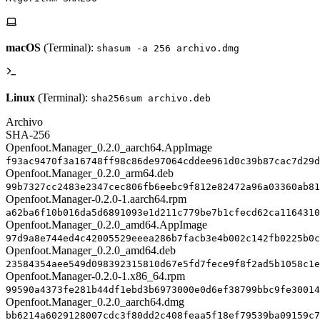
macOS
(Terminal):
shasum -a 256 archivo.dmg
Linux
(Terminal):
sha256sum archivo.deb
Archivo
SHA-256
Openfoot.Manager_0.2.0_aarch64.AppImage
f93ac9470f3a16748ff98c86de97064cddee961d0c39b87cac7d29d
Openfoot.Manager_0.2.0_arm64.deb
99b7327cc2483e2347cec806fb6eebc9f812e82472a96a03360ab81
Openfoot.Manager-0.2.0-1.aarch64.rpm
a62ba6f10b016da5d6891093e1d211c779be7b1cfecd62ca1164310
Openfoot.Manager_0.2.0_amd64.AppImage
97d9a8e744ed4c42005529eeea286b7facb3e4b002c142fb0225b0c
Openfoot.Manager_0.2.0_amd64.deb
23584354aee549d098392315810d67e5fd7fece9f8f2ad5b1058c1e
Openfoot.Manager-0.2.0-1.x86_64.rpm
99590a4373fe281b44df1ebd3b6973000e0d6ef38799bbc9fe30014
Openfoot.Manager_0.2.0_aarch64.dmg
bb6214a6029128007cdc3f80dd2c408feaa5f18ef79539ba09159c7