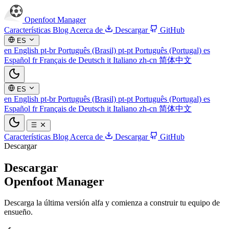
Openfoot
Manager
Características
Blog
Acerca de
Descargar
GitHub
ES
en
English
pt-br
Português (Brasil)
pt-pt
Português (Portugal)
es
Español
fr
Français
de
Deutsch
it
Italiano
zh-cn
简体中文
ES
en
English
pt-br
Português (Brasil)
pt-pt
Português (Portugal)
es
Español
fr
Français
de
Deutsch
it
Italiano
zh-cn
简体中文
Características
Blog
Acerca de
Descargar
GitHub
Descargar
Descargar
Openfoot Manager
Descarga la última versión alfa y comienza a construir tu equipo de
ensueño.