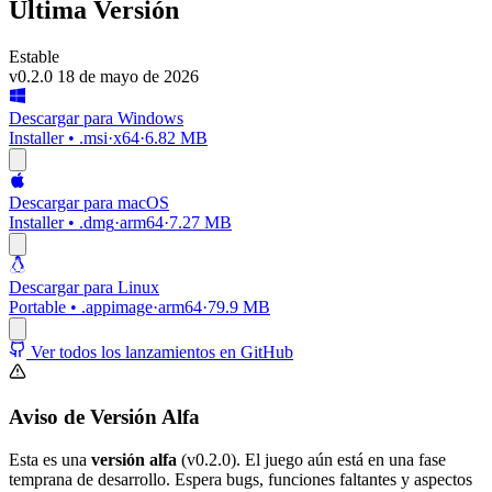
Última Versión
Estable
v0.2.0
18 de mayo de 2026
Descargar para Windows
Installer • .msi
·
x64
·
6.82 MB
Descargar para macOS
Installer • .dmg
·
arm64
·
7.27 MB
Descargar para Linux
Portable • .appimage
·
arm64
·
79.9 MB
Ver todos los lanzamientos en GitHub
Aviso de Versión Alfa
Esta es una
versión alfa
(v0.2.0). El juego aún está en una fase
temprana de desarrollo. Espera bugs, funciones faltantes y aspectos