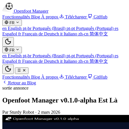
Openfoot
Manager
Fonctionnalités
Blog
À propos
Télécharger
GitHub
FR
en
English
pt-br
Português (Brasil)
pt-pt
Português (Portugal)
es
Español
fr
Français
de
Deutsch
it
Italiano
zh-cn
简体中文
FR
en
English
pt-br
Português (Brasil)
pt-pt
Português (Portugal)
es
Español
fr
Français
de
Deutsch
it
Italiano
zh-cn
简体中文
Fonctionnalités
Blog
À propos
Télécharger
GitHub
Retour au Blog
sortie
annonce
Openfoot Manager v0.1.0-alpha Est Là
Par Sturdy Robot
·
2 mars 2026