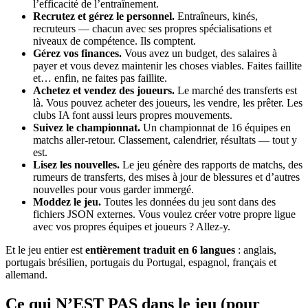
l’efficacité de l’entraînement.
Recrutez et gérez le personnel.
Entraîneurs, kinés,
recruteurs — chacun avec ses propres spécialisations et
niveaux de compétence. Ils comptent.
Gérez vos finances.
Vous avez un budget, des salaires à
payer et vous devez maintenir les choses viables. Faites faillite
et… enfin, ne faites pas faillite.
Achetez et vendez des joueurs.
Le marché des transferts est
là. Vous pouvez acheter des joueurs, les vendre, les prêter. Les
clubs IA font aussi leurs propres mouvements.
Suivez le championnat.
Un championnat de 16 équipes en
matchs aller-retour. Classement, calendrier, résultats — tout y
est.
Lisez les nouvelles.
Le jeu génère des rapports de matchs, des
rumeurs de transferts, des mises à jour de blessures et d’autres
nouvelles pour vous garder immergé.
Moddez le jeu.
Toutes les données du jeu sont dans des
fichiers JSON externes. Vous voulez créer votre propre ligue
avec vos propres équipes et joueurs ? Allez-y.
Et le jeu entier est
entièrement traduit en 6 langues
: anglais,
portugais brésilien, portugais du Portugal, espagnol, français et
allemand.
Ce qui N’EST PAS dans le jeu (pour