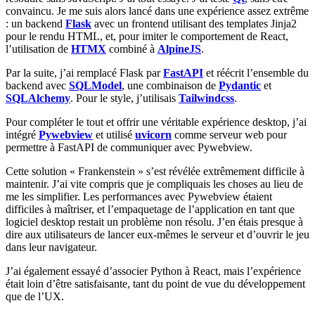
convaincu. Je me suis alors lancé dans une expérience assez extrême
: un backend
Flask
avec un frontend utilisant des templates Jinja2
pour le rendu HTML, et, pour imiter le comportement de React,
l’utilisation de
HTMX
combiné à
AlpineJS
.
Par la suite, j’ai remplacé Flask par
FastAPI
et réécrit l’ensemble du
backend avec
SQLModel
, une combinaison de
Pydantic
et
SQLAlchemy
. Pour le style, j’utilisais
Tailwindcss
.
Pour compléter le tout et offrir une véritable expérience desktop, j’ai
intégré
Pywebview
et utilisé
uvicorn
comme serveur web pour
permettre à FastAPI de communiquer avec Pywebview.
Cette solution « Frankenstein » s’est révélée extrêmement difficile à
maintenir. J’ai vite compris que je compliquais les choses au lieu de
me les simplifier. Les performances avec Pywebview étaient
difficiles à maîtriser, et l’empaquetage de l’application en tant que
logiciel desktop restait un problème non résolu. J’en étais presque à
dire aux utilisateurs de lancer eux-mêmes le serveur et d’ouvrir le jeu
dans leur navigateur.
J’ai également essayé d’associer Python à React, mais l’expérience
était loin d’être satisfaisante, tant du point de vue du développement
que de l’UX.