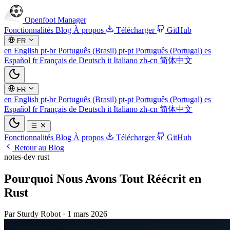
Openfoot
Manager
Fonctionnalités
Blog
À propos
Télécharger
GitHub
FR
en
English
pt-br
Português (Brasil)
pt-pt
Português (Portugal)
es
Español
fr
Français
de
Deutsch
it
Italiano
zh-cn
简体中文
FR
en
English
pt-br
Português (Brasil)
pt-pt
Português (Portugal)
es
Español
fr
Français
de
Deutsch
it
Italiano
zh-cn
简体中文
Fonctionnalités
Blog
À propos
Télécharger
GitHub
Retour au Blog
notes-dev
rust
Pourquoi Nous Avons Tout Réécrit en
Rust
Par Sturdy Robot
·
1 mars 2026