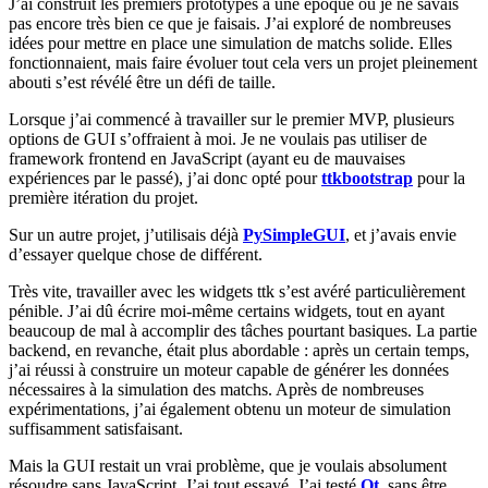
J’ai construit les premiers prototypes à une époque où je ne savais
pas encore très bien ce que je faisais. J’ai exploré de nombreuses
idées pour mettre en place une simulation de matchs solide. Elles
fonctionnaient, mais faire évoluer tout cela vers un projet pleinement
abouti s’est révélé être un défi de taille.
Lorsque j’ai commencé à travailler sur le premier MVP, plusieurs
options de GUI s’offraient à moi. Je ne voulais pas utiliser de
framework frontend en JavaScript (ayant eu de mauvaises
expériences par le passé), j’ai donc opté pour
ttkbootstrap
pour la
première itération du projet.
Sur un autre projet, j’utilisais déjà
PySimpleGUI
, et j’avais envie
d’essayer quelque chose de différent.
Très vite, travailler avec les widgets ttk s’est avéré particulièrement
pénible. J’ai dû écrire moi-même certains widgets, tout en ayant
beaucoup de mal à accomplir des tâches pourtant basiques. La partie
backend, en revanche, était plus abordable : après un certain temps,
j’ai réussi à construire un moteur capable de générer les données
nécessaires à la simulation des matchs. Après de nombreuses
expérimentations, j’ai également obtenu un moteur de simulation
suffisamment satisfaisant.
Mais la GUI restait un vrai problème, que je voulais absolument
résoudre sans JavaScript. J’ai tout essayé. J’ai testé
Qt
, sans être