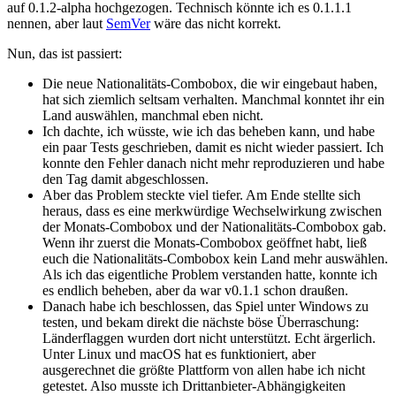
auf 0.1.2-alpha hochgezogen. Technisch könnte ich es 0.1.1.1
nennen, aber laut
SemVer
wäre das nicht korrekt.
Nun, das ist passiert:
Die neue Nationalitäts-Combobox, die wir eingebaut haben,
hat sich ziemlich seltsam verhalten. Manchmal konntet ihr ein
Land auswählen, manchmal eben nicht.
Ich dachte, ich wüsste, wie ich das beheben kann, und habe
ein paar Tests geschrieben, damit es nicht wieder passiert. Ich
konnte den Fehler danach nicht mehr reproduzieren und habe
den Tag damit abgeschlossen.
Aber das Problem steckte viel tiefer. Am Ende stellte sich
heraus, dass es eine merkwürdige Wechselwirkung zwischen
der Monats-Combobox und der Nationalitäts-Combobox gab.
Wenn ihr zuerst die Monats-Combobox geöffnet habt, ließ
euch die Nationalitäts-Combobox kein Land mehr auswählen.
Als ich das eigentliche Problem verstanden hatte, konnte ich
es endlich beheben, aber da war v0.1.1 schon draußen.
Danach habe ich beschlossen, das Spiel unter Windows zu
testen, und bekam direkt die nächste böse Überraschung:
Länderflaggen wurden dort nicht unterstützt. Echt ärgerlich.
Unter Linux und macOS hat es funktioniert, aber
ausgerechnet die größte Plattform von allen habe ich nicht
getestet. Also musste ich Drittanbieter-Abhängigkeiten