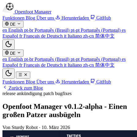
Openfoot
Manager
Funktionen
Blog
Über uns
Herunterladen
GitHub
DE
en
English
pt-br
Português (Brasil)
pt-pt
Português (Portugal)
es
Español
fr
Français
de
Deutsch
it
Italiano
zh-cn
简体中文
DE
en
English
pt-br
Português (Brasil)
pt-pt
Português (Portugal)
es
Español
fr
Français
de
Deutsch
it
Italiano
zh-cn
简体中文
Funktionen
Blog
Über uns
Herunterladen
GitHub
Zurück zum Blog
release
ankündigung
patch
bugfixes
Openfoot Manager v0.1.2-alpha - Einen
großen Patzer ausbügeln
Von Sturdy Robot
·
10. März 2026