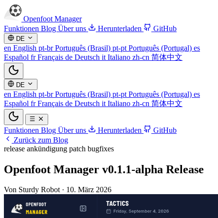
Openfoot
Manager
Funktionen
Blog
Über uns
Herunterladen
GitHub
DE
en
English
pt-br
Português (Brasil)
pt-pt
Português (Portugal)
es
Español
fr
Français
de
Deutsch
it
Italiano
zh-cn
简体中文
DE
en
English
pt-br
Português (Brasil)
pt-pt
Português (Portugal)
es
Español
fr
Français
de
Deutsch
it
Italiano
zh-cn
简体中文
Funktionen
Blog
Über uns
Herunterladen
GitHub
Zurück zum Blog
release
ankündigung
patch
bugfixes
Openfoot Manager v0.1.1-alpha Release
Von Sturdy Robot
·
10. März 2026