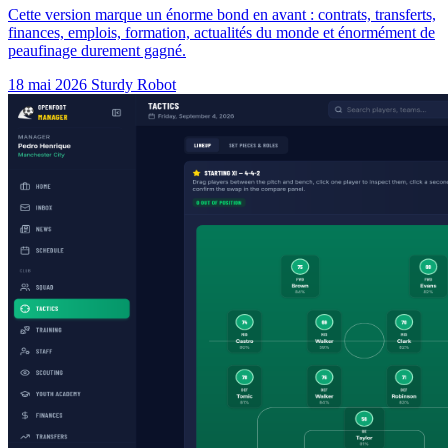
Cette version marque un énorme bond en avant : contrats, transferts,
finances, emplois, formation, actualités du monde et énormément de
peaufinage durement gagné.
18 mai 2026
Sturdy Robot