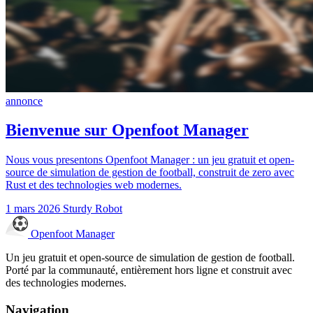
annonce
Bienvenue sur Openfoot Manager
Nous vous presentons Openfoot Manager : un jeu gratuit et open-
source de simulation de gestion de football, construit de zero avec
Rust et des technologies web modernes.
1 mars 2026
Sturdy Robot
Openfoot
Manager
Un jeu gratuit et open-source de simulation de gestion de football.
Porté par la communauté, entièrement hors ligne et construit avec
des technologies modernes.
Navigation