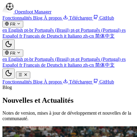
Openfoot
Manager
Fonctionnalités
Blog
À propos
Télécharger
GitHub
FR
en
English
pt-br
Português (Brasil)
pt-pt
Português (Portugal)
es
Español
fr
Français
de
Deutsch
it
Italiano
zh-cn
简体中文
FR
en
English
pt-br
Português (Brasil)
pt-pt
Português (Portugal)
es
Español
fr
Français
de
Deutsch
it
Italiano
zh-cn
简体中文
Fonctionnalités
Blog
À propos
Télécharger
GitHub
Blog
Nouvelles et
Actualités
Notes de version, mises à jour de développement et nouvelles de la
communauté.