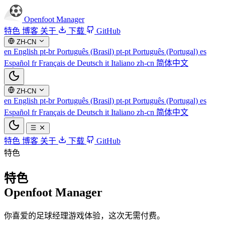
Openfoot
Manager
特色
博客
关于
下载
GitHub
ZH-CN
en
English
pt-br
Português (Brasil)
pt-pt
Português (Portugal)
es
Español
fr
Français
de
Deutsch
it
Italiano
zh-cn
简体中文
ZH-CN
en
English
pt-br
Português (Brasil)
pt-pt
Português (Portugal)
es
Español
fr
Français
de
Deutsch
it
Italiano
zh-cn
简体中文
特色
博客
关于
下载
GitHub
特色
特色
Openfoot Manager
你喜爱的足球经理游戏体验，这次无需付费。