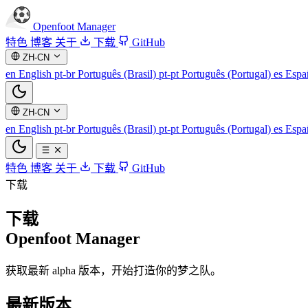
Openfoot
Manager
特色
博客
关于
下载
GitHub
ZH-CN
en
English
pt-br
Português (Brasil)
pt-pt
Português (Portugal)
es
Espa
ZH-CN
en
English
pt-br
Português (Brasil)
pt-pt
Português (Portugal)
es
Espa
特色
博客
关于
下载
GitHub
下载
下载
Openfoot Manager
获取最新 alpha 版本，开始打造你的梦之队。
最新版本