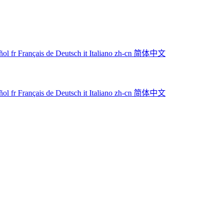
ñol
fr
Français
de
Deutsch
it
Italiano
zh-cn
简体中文
ñol
fr
Français
de
Deutsch
it
Italiano
zh-cn
简体中文