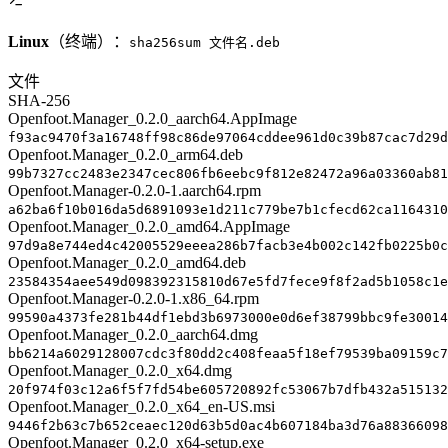
Linux
（终端）：
sha256sum 文件名.deb
文件
SHA-256
Openfoot.Manager_0.2.0_aarch64.AppImage
f93ac9470f3a16748ff98c86de97064cddee961d0c39b87cac7d29d
Openfoot.Manager_0.2.0_arm64.deb
99b7327cc2483e2347cec806fb6eebc9f812e82472a96a03360ab81
Openfoot.Manager-0.2.0-1.aarch64.rpm
a62ba6f10b016da5d6891093e1d211c779be7b1cfecd62ca1164310
Openfoot.Manager_0.2.0_amd64.AppImage
97d9a8e744ed4c42005529eeea286b7facb3e4b002c142fb0225b0c
Openfoot.Manager_0.2.0_amd64.deb
23584354aee549d098392315810d67e5fd7fece9f8f2ad5b1058c1e
Openfoot.Manager-0.2.0-1.x86_64.rpm
99590a4373fe281b44df1ebd3b6973000e0d6ef38799bbc9fe30014
Openfoot.Manager_0.2.0_aarch64.dmg
bb6214a6029128007cdc3f80dd2c408feaa5f18ef79539ba09159c7
Openfoot.Manager_0.2.0_x64.dmg
20f974f03c12a6f5f7fd54be605720892fc53067b7dfb432a515132
Openfoot.Manager_0.2.0_x64_en-US.msi
9446f2b63c7b652ceaec120d63b5d0ac4b607184ba3d76a88366098
Openfoot.Manager_0.2.0_x64-setup.exe