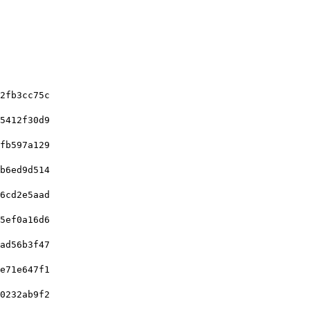
2fb3cc75c
5412f30d9
fb597a129
b6ed9d514
6cd2e5aad
5ef0a16d6
ad56b3f47
e71e647f1
0232ab9f2