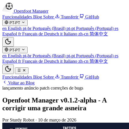
Openfoot
Manager
Funcionalidades
Blog
Sobre
Transferir
GitHub
PT-PT
en
English
pt-br
Português (Brasil)
pt-pt
Português (Portugal)
es
Español
fr
Français
de
Deutsch
it
Italiano
zh-cn
简体中文
PT-PT
en
English
pt-br
Português (Brasil)
pt-pt
Português (Portugal)
es
Español
fr
Français
de
Deutsch
it
Italiano
zh-cn
简体中文
Funcionalidades
Blog
Sobre
Transferir
GitHub
Voltar ao Blog
lançamento
anúncio
patch
correções de bugs
Openfoot Manager v0.1.2-alpha - A
corrigir uma grande asneira
Por Sturdy Robot
·
10 de março de 2026