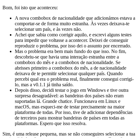
Bom, foi isto que aconteceu:
A nova combobox de nacionalidade que adicionámos estava a
comportar-se de forma muito estranha. Às vezes deixava-te
selecionar um país, e às vezes não.
Achei que sabia como corrigir aquilo, e escrevi alguns testes
para impedir que voltasse a acontecer. Deixei de conseguir
reproduzir o problema, por isso dei o assunto por encerrado.
Mas o problema era bem mais fundo do que isso. No fim,
descobriu-se que havia uma interação estranha entre a
combobox do mês e a combobox de nacionalidade. Se
abrisses primeiro a combobox do mês, a de nacionalidade
deixava de te permitir selecionar qualquer país. Quando
percebi qual era o problema real, finalmente consegui corrigi-
lo, mas a v0.1.1 já tinha saído.
Depois disso, decidi testar o jogo em Windows e tive outra
surpresa desagradável: as bandeiras dos países não eram
suportadas lá. Grande chatice. Funcionava em Linux e
macOS, mas esqueci-me de testar precisamente na maior
plataforma de todas. Por isso, tive de adicionar dependências
de terceiros para mostrar bandeiras de países em todas as
plataformas. Espero que isso resolva.
Sim, é uma release pequena, mas se não conseguires selecionar a tua