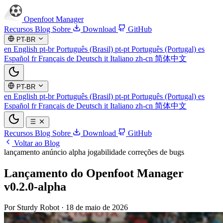
Openfoot
Manager
Recursos
Blog
Sobre
Download
GitHub
PT-BR
en
English
pt-br
Português (Brasil)
pt-pt
Português (Portugal)
es
Español
fr
Français
de
Deutsch
it
Italiano
zh-cn
简体中文
PT-BR
en
English
pt-br
Português (Brasil)
pt-pt
Português (Portugal)
es
Español
fr
Français
de
Deutsch
it
Italiano
zh-cn
简体中文
Recursos
Blog
Sobre
Download
GitHub
Voltar ao Blog
lançamento
anúncio
alpha
jogabilidade
correções de bugs
Lançamento do Openfoot Manager
v0.2.0-alpha
Por Sturdy Robot
·
18 de maio de 2026