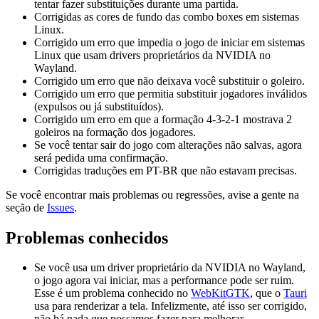
tentar fazer substituições durante uma partida.
Corrigidas as cores de fundo das combo boxes em sistemas
Linux.
Corrigido um erro que impedia o jogo de iniciar em sistemas
Linux que usam drivers proprietários da NVIDIA no
Wayland.
Corrigido um erro que não deixava você substituir o goleiro.
Corrigido um erro que permitia substituir jogadores inválidos
(expulsos ou já substituídos).
Corrigido um erro em que a formação 4-3-2-1 mostrava 2
goleiros na formação dos jogadores.
Se você tentar sair do jogo com alterações não salvas, agora
será pedida uma confirmação.
Corrigidas traduções em PT-BR que não estavam precisas.
Se você encontrar mais problemas ou regressões, avise a gente na
seção de
Issues
.
Problemas conhecidos
Se você usa um driver proprietário da NVIDIA no Wayland,
o jogo agora vai iniciar, mas a performance pode ser ruim.
Esse é um problema conhecido no
WebKitGTK
, que o
Tauri
usa para renderizar a tela. Infelizmente, até isso ser corrigido,
não há nada que possamos fazer para melhorar.