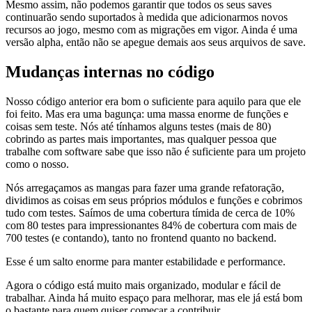
Mesmo assim, não podemos garantir que todos os seus saves
continuarão sendo suportados à medida que adicionarmos novos
recursos ao jogo, mesmo com as migrações em vigor. Ainda é uma
versão alpha, então não se apegue demais aos seus arquivos de save.
Mudanças internas no código
Nosso código anterior era bom o suficiente para aquilo para que ele
foi feito. Mas era uma bagunça: uma massa enorme de funções e
coisas sem teste. Nós até tínhamos alguns testes (mais de 80)
cobrindo as partes mais importantes, mas qualquer pessoa que
trabalhe com software sabe que isso não é suficiente para um projeto
como o nosso.
Nós arregaçamos as mangas para fazer uma grande refatoração,
dividimos as coisas em seus próprios módulos e funções e cobrimos
tudo com testes. Saímos de uma cobertura tímida de cerca de 10%
com 80 testes para impressionantes 84% de cobertura com mais de
700 testes (e contando), tanto no frontend quanto no backend.
Esse é um salto enorme para manter estabilidade e performance.
Agora o código está muito mais organizado, modular e fácil de
trabalhar. Ainda há muito espaço para melhorar, mas ele já está bom
o bastante para quem quiser começar a contribuir.