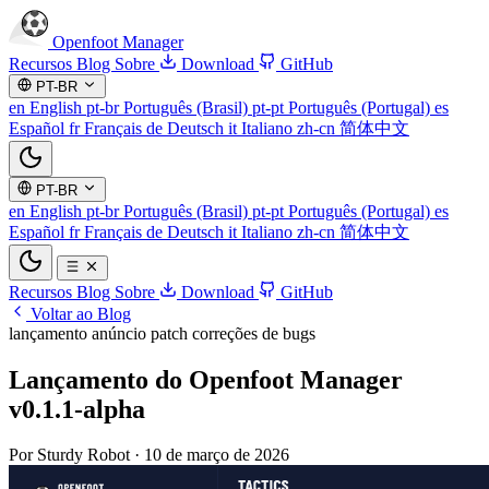
Openfoot
Manager
Recursos
Blog
Sobre
Download
GitHub
PT-BR
en
English
pt-br
Português (Brasil)
pt-pt
Português (Portugal)
es
Español
fr
Français
de
Deutsch
it
Italiano
zh-cn
简体中文
PT-BR
en
English
pt-br
Português (Brasil)
pt-pt
Português (Portugal)
es
Español
fr
Français
de
Deutsch
it
Italiano
zh-cn
简体中文
Recursos
Blog
Sobre
Download
GitHub
Voltar ao Blog
lançamento
anúncio
patch
correções de bugs
Lançamento do Openfoot Manager
v0.1.1-alpha
Por Sturdy Robot
·
10 de março de 2026