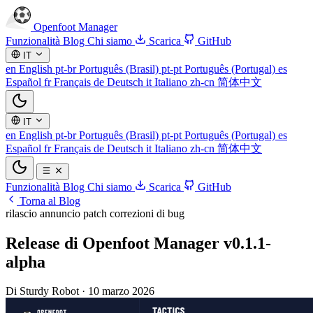
Openfoot
Manager
Funzionalità
Blog
Chi siamo
Scarica
GitHub
IT
en
English
pt-br
Português (Brasil)
pt-pt
Português (Portugal)
es
Español
fr
Français
de
Deutsch
it
Italiano
zh-cn
简体中文
IT
en
English
pt-br
Português (Brasil)
pt-pt
Português (Portugal)
es
Español
fr
Français
de
Deutsch
it
Italiano
zh-cn
简体中文
Funzionalità
Blog
Chi siamo
Scarica
GitHub
Torna al Blog
rilascio
annuncio
patch
correzioni di bug
Release di Openfoot Manager v0.1.1-
alpha
Di Sturdy Robot
·
10 marzo 2026