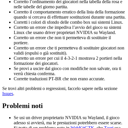
Corretto l’ordinamento dei giocatori nella tabella della rosa e
nelle tabelle del giorno partita.
Corretto il comportamento erratico della lista della formazione
quando si cercava di effettuare sostituzioni durante una partita.
Corretti i colori di sfondo delle combo box sui sistemi Linux.
Corretto un errore che impediva l’avvio del gioco su sistemi
Linux che usano driver proprietari NVIDIA su Wayland.
Corretto un errore che non ti permetteva di sostituire il
portiere.
Corretto un errore che ti permetteva di sostituire giocatori non
validi (espulsi o già sostituiti).
Corretto un errore per cui il 4-3-2-1 mostrava 2 portieri nella
formazione dei giocatori.
Se provi a uscire dal gioco con modifiche non salvate, ora ti
verrà chiesta conferma.
Corrette traduzioni PT-BR che non erano accurate.
Se trovi altri problemi o regressioni, faccelo sapere nella sezione
Issues
.
Problemi noti
Se usi un driver proprietario NVIDIA su Wayland, il gioco
adesso si avvierà, ma le prestazioni potrebbero essere scarse.
Si tratta di un problema noto in
WebKitGTK
, che
Tauri
usa