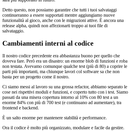
Detto questo, non possiamo garantire che tutti i tuoi salvataggi
continueranno a essere supportati mentre aggiungiamo nuove
funzionalità al gioco, anche con le migrazioni attive. È ancora una
release alpha, quindi non affezionarti troppo ai tuoi file di
salvataggio.
Cambiamenti interni al codice
Il nostro codice precedente era abbastanza buono per quello che
doveva fare. Però era un disastro: un enorme blob di funzioni e roba
non testata. Avevamo comunque qualche test (più di 80) a coprire le
parti più importanti, ma chiunque lavori col software sa che non
basta per un progetto come il nostro.
Ci siamo messi al lavoro su una grossa refactor, abbiamo separato le
cose nei rispettivi moduli e funzioni, e coperto tutto con i test. Siamo
passati da una misera copertura intorno al 10% con 80 test a un
enorme 84% con più di 700 test (e continuano ad aumentare), tra
frontend e backend.
È un salto enorme per mantenere stabilità e performance.
Ora il codice è molto più organizzato, modulare e facile da gestire.