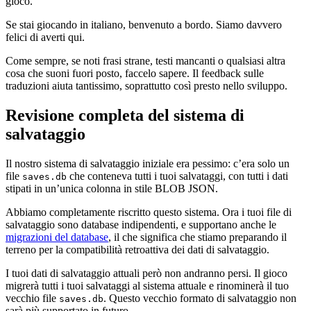
gioco.
Se stai giocando in italiano, benvenuto a bordo. Siamo davvero
felici di averti qui.
Come sempre, se noti frasi strane, testi mancanti o qualsiasi altra
cosa che suoni fuori posto, faccelo sapere. Il feedback sulle
traduzioni aiuta tantissimo, soprattutto così presto nello sviluppo.
Revisione completa del sistema di
salvataggio
Il nostro sistema di salvataggio iniziale era pessimo: c’era solo un
file
che conteneva tutti i tuoi salvataggi, con tutti i dati
saves.db
stipati in un’unica colonna in stile BLOB JSON.
Abbiamo completamente riscritto questo sistema. Ora i tuoi file di
salvataggio sono database indipendenti, e supportano anche le
migrazioni del database
, il che significa che stiamo preparando il
terreno per la compatibilità retroattiva dei dati di salvataggio.
I tuoi dati di salvataggio attuali però non andranno persi. Il gioco
migrerà tutti i tuoi salvataggi al sistema attuale e rinominerà il tuo
vecchio file
. Questo vecchio formato di salvataggio non
saves.db
sarà più supportato in futuro.