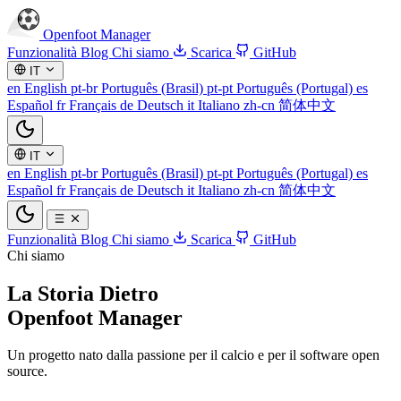
Openfoot
Manager
Funzionalità
Blog
Chi siamo
Scarica
GitHub
IT
en
English
pt-br
Português (Brasil)
pt-pt
Português (Portugal)
es
Español
fr
Français
de
Deutsch
it
Italiano
zh-cn
简体中文
IT
en
English
pt-br
Português (Brasil)
pt-pt
Português (Portugal)
es
Español
fr
Français
de
Deutsch
it
Italiano
zh-cn
简体中文
Funzionalità
Blog
Chi siamo
Scarica
GitHub
Chi siamo
La Storia Dietro
Openfoot Manager
Un progetto nato dalla passione per il calcio e per il software open
source.