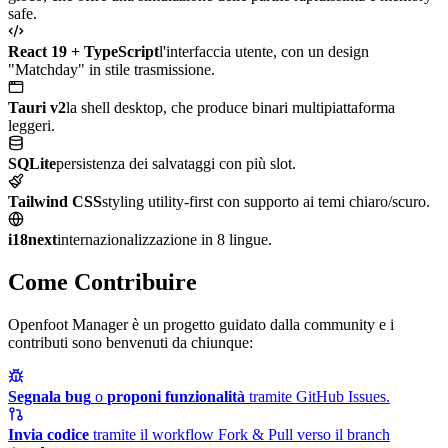
safe.
React 19 + TypeScript
l'interfaccia utente, con un design
"Matchday" in stile trasmissione.
Tauri v2
la shell desktop, che produce binari multipiattaforma
leggeri.
SQLite
persistenza dei salvataggi con più slot.
Tailwind CSS
styling utility-first con supporto ai temi chiaro/scuro.
i18next
internazionalizzazione in 8 lingue.
Come Contribuire
Openfoot Manager è un progetto guidato dalla community e i
contributi sono benvenuti da chiunque:
Segnala bug
o
proponi funzionalità
tramite GitHub Issues.
Invia codice
tramite il workflow Fork & Pull verso il branch