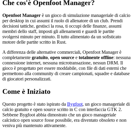
Che cos'è Openfoot Manager?
Openfoot Manager
è un gioco di simulazione manageriale di calcio
per desktop in cui assumi il ruolo di allenatore di un club. Prendi
decisioni tattiche, gestisci la rosa, ti occupi delle finanze, assumi
membri dello staff, imposti gli allenamenti e guardi le partite
svolgersi minuto per minuto. Il tutto alimentato da un sofisticato
motore delle partite scritto in Rust.
A differenza delle alternative commerciali, Openfoot Manager è
completamente
gratuito
,
open source
e
totalmente offline
: nessuna
connessione internet, nessuna microtransazione, nessun DRM. Il
gioco è progettato per essere moddabile, con file di dati esterni che
permettono alla community di creare campionati, squadre e database
di giocatori personalizzati.
Come è Iniziato
Questo progetto è stato ispirato da
Bygfoot
, un gioco manageriale di
calcio gratuito e open source scritto in C con interfaccia GTK 2.
Sebbene Bygfoot abbia dimostrato che un gioco manageriale
calcistico open source fosse possibile, era diventato obsoleto e non
veniva più mantenuto attivamente.