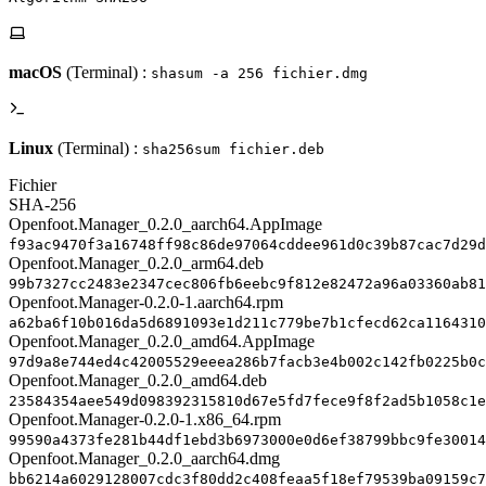
macOS
(Terminal) :
shasum -a 256 fichier.dmg
Linux
(Terminal) :
sha256sum fichier.deb
Fichier
SHA-256
Openfoot.Manager_0.2.0_aarch64.AppImage
f93ac9470f3a16748ff98c86de97064cddee961d0c39b87cac7d29d
Openfoot.Manager_0.2.0_arm64.deb
99b7327cc2483e2347cec806fb6eebc9f812e82472a96a03360ab81
Openfoot.Manager-0.2.0-1.aarch64.rpm
a62ba6f10b016da5d6891093e1d211c779be7b1cfecd62ca1164310
Openfoot.Manager_0.2.0_amd64.AppImage
97d9a8e744ed4c42005529eeea286b7facb3e4b002c142fb0225b0c
Openfoot.Manager_0.2.0_amd64.deb
23584354aee549d098392315810d67e5fd7fece9f8f2ad5b1058c1e
Openfoot.Manager-0.2.0-1.x86_64.rpm
99590a4373fe281b44df1ebd3b6973000e0d6ef38799bbc9fe30014
Openfoot.Manager_0.2.0_aarch64.dmg
bb6214a6029128007cdc3f80dd2c408feaa5f18ef79539ba09159c7