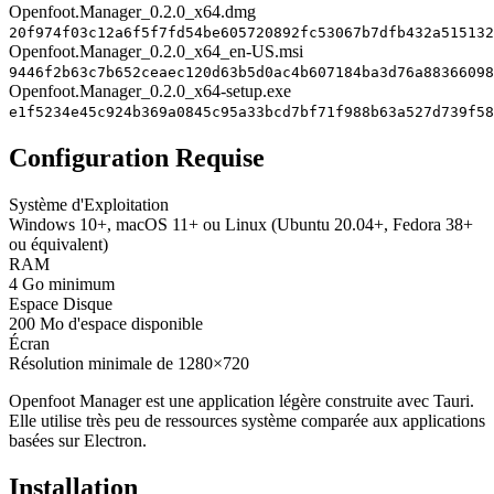
Openfoot.Manager_0.2.0_x64.dmg
20f974f03c12a6f5f7fd54be605720892fc53067b7dfb432a515132
Openfoot.Manager_0.2.0_x64_en-US.msi
9446f2b63c7b652ceaec120d63b5d0ac4b607184ba3d76a88366098
Openfoot.Manager_0.2.0_x64-setup.exe
e1f5234e45c924b369a0845c95a33bcd7bf71f988b63a527d739f58
Configuration Requise
Système d'Exploitation
Windows 10+, macOS 11+ ou Linux (Ubuntu 20.04+, Fedora 38+
ou équivalent)
RAM
4 Go minimum
Espace Disque
200 Mo d'espace disponible
Écran
Résolution minimale de 1280×720
Openfoot Manager est une application légère construite avec Tauri.
Elle utilise très peu de ressources système comparée aux applications
basées sur Electron.
Installation