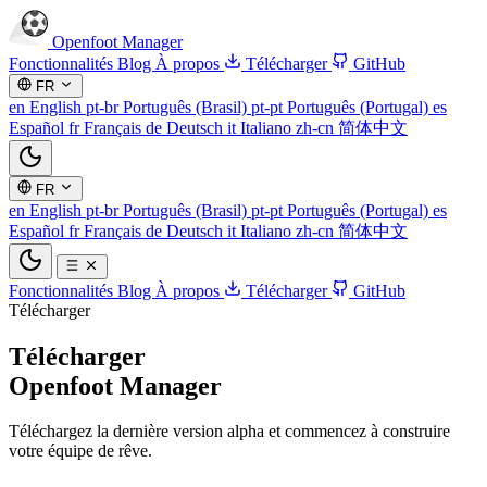
Openfoot
Manager
Fonctionnalités
Blog
À propos
Télécharger
GitHub
FR
en
English
pt-br
Português (Brasil)
pt-pt
Português (Portugal)
es
Español
fr
Français
de
Deutsch
it
Italiano
zh-cn
简体中文
FR
en
English
pt-br
Português (Brasil)
pt-pt
Português (Portugal)
es
Español
fr
Français
de
Deutsch
it
Italiano
zh-cn
简体中文
Fonctionnalités
Blog
À propos
Télécharger
GitHub
Télécharger
Télécharger
Openfoot Manager
Téléchargez la dernière version alpha et commencez à construire
votre équipe de rêve.