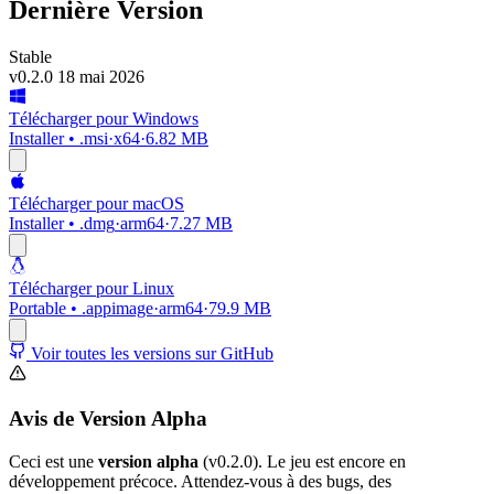
Dernière Version
Stable
v0.2.0
18 mai 2026
Télécharger pour Windows
Installer • .msi
·
x64
·
6.82 MB
Télécharger pour macOS
Installer • .dmg
·
arm64
·
7.27 MB
Télécharger pour Linux
Portable • .appimage
·
arm64
·
79.9 MB
Voir toutes les versions sur GitHub
Avis de Version Alpha
Ceci est une
version alpha
(v0.2.0). Le jeu est encore en
développement précoce. Attendez-vous à des bugs, des