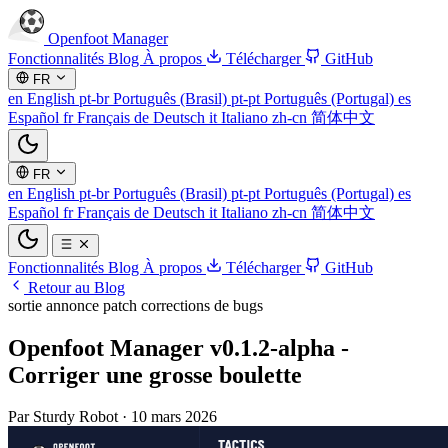
Openfoot
Manager
Fonctionnalités
Blog
À propos
Télécharger
GitHub
FR
en
English
pt-br
Português (Brasil)
pt-pt
Português (Portugal)
es
Español
fr
Français
de
Deutsch
it
Italiano
zh-cn
简体中文
FR
en
English
pt-br
Português (Brasil)
pt-pt
Português (Portugal)
es
Español
fr
Français
de
Deutsch
it
Italiano
zh-cn
简体中文
Fonctionnalités
Blog
À propos
Télécharger
GitHub
Retour au Blog
sortie
annonce
patch
corrections de bugs
Openfoot Manager v0.1.2-alpha -
Corriger une grosse boulette
Par Sturdy Robot
·
10 mars 2026