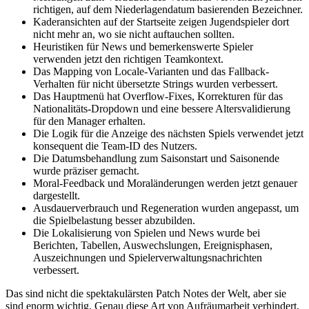
richtigen, auf dem Niederlagendatum basierenden Bezeichner.
Kaderansichten auf der Startseite zeigen Jugendspieler dort
nicht mehr an, wo sie nicht auftauchen sollten.
Heuristiken für News und bemerkenswerte Spieler
verwenden jetzt den richtigen Teamkontext.
Das Mapping von Locale-Varianten und das Fallback-
Verhalten für nicht übersetzte Strings wurden verbessert.
Das Hauptmenü hat Overflow-Fixes, Korrekturen für das
Nationalitäts-Dropdown und eine bessere Altersvalidierung
für den Manager erhalten.
Die Logik für die Anzeige des nächsten Spiels verwendet jetzt
konsequent die Team-ID des Nutzers.
Die Datumsbehandlung zum Saisonstart und Saisonende
wurde präziser gemacht.
Moral-Feedback und Moraländerungen werden jetzt genauer
dargestellt.
Ausdauerverbrauch und Regeneration wurden angepasst, um
die Spielbelastung besser abzubilden.
Die Lokalisierung von Spielen und News wurde bei
Berichten, Tabellen, Auswechslungen, Ereignisphasen,
Auszeichnungen und Spielerverwaltungsnachrichten
verbessert.
Das sind nicht die spektakulärsten Patch Notes der Welt, aber sie
sind enorm wichtig. Genau diese Art von Aufräumarbeit verhindert,