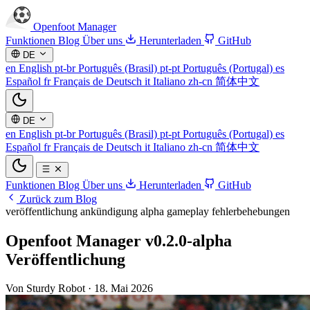
Openfoot
Manager
Funktionen
Blog
Über uns
Herunterladen
GitHub
DE
en
English
pt-br
Português (Brasil)
pt-pt
Português (Portugal)
es
Español
fr
Français
de
Deutsch
it
Italiano
zh-cn
简体中文
DE
en
English
pt-br
Português (Brasil)
pt-pt
Português (Portugal)
es
Español
fr
Français
de
Deutsch
it
Italiano
zh-cn
简体中文
Funktionen
Blog
Über uns
Herunterladen
GitHub
Zurück zum Blog
veröffentlichung
ankündigung
alpha
gameplay
fehlerbehebungen
Openfoot Manager v0.2.0-alpha
Veröffentlichung
Von Sturdy Robot
·
18. Mai 2026